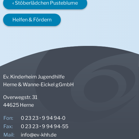
Stöberlädchen Pusteblume
Helfen & Fördern
Ev. Kinderheim Jugendhilfe
Herne & Wanne-Eickel gGmbH
Overwegstr. 31
44625 Herne
Fon:
0 23 23 • 9 94 94-0
Fax:
0 23 23 • 9 94 94-55
Mail:
info@
ev-khh.de