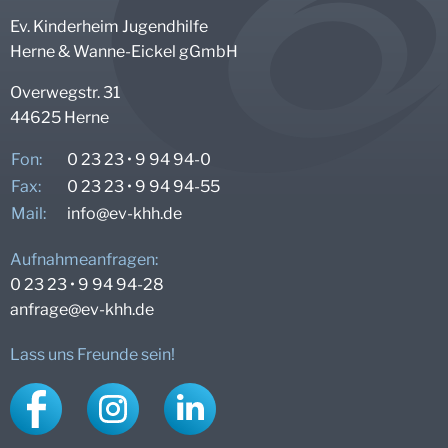
Fachstelle Rückführungsmanagement
Ev. Kinderheim Jugendhilfe
Herne & Wanne-Eickel gGmbH
Overwegstr. 31
44625 Herne
Fon:
0 23 23 • 9 94 94-0
Fax:
0 23 23 • 9 94 94-55
Mail:
info@
ev-khh.de
Aufnahmeanfragen:
0 23 23 • 9 94 94-28
anfrage@
ev-khh.de
Lass uns Freunde sein!
Facebook
Instagram
LinkedIn