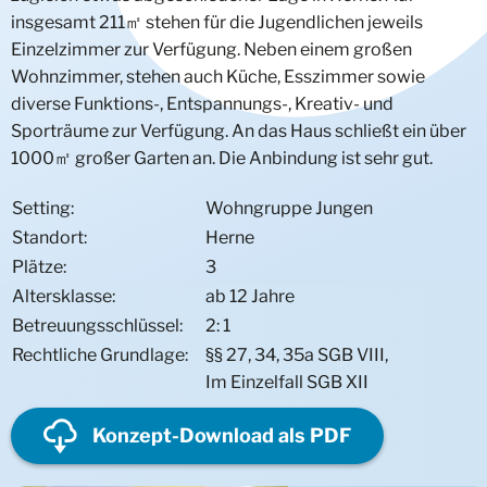
insgesamt 211㎡ stehen für die Jugendlichen jeweils
Individuelle Bedarfe
Geschwisterwohngruppen
Wohngruppen Jungen
UMA/UMF Trainingswohnung
Wohnprojekt junge Männer
Heilpädagogische Wohngemeinschaft
Wohngruppe Annie
FASD Hamminkeln
Wohngruppe Heisterkamp
Mädchenwohngruppe Strünkede
Regelwohngruppe (JWG) Emscherbruch
Intensivwohngruppe Deine Chance
Traumaorientierte Intensivwohngruppe Villa
Einzelzimmer zur Verfügung. Neben einem großen
Wohnzimmer, stehen auch Küche, Esszimmer sowie
Mutter/Kind
Trainingswohnung
Intensivwohngruppe Besondere Bedarfe
Via-Annie
Sexualisiertes übergriffiges Verhalten
Kinderwohngruppe Overwegstraße
Mädchenwohnprojekt DAKATA
Kinder- und Geschwisterwohngruppe Wolkenvilla
Intensivwohngruppe Leben ist Veränderung
Differenzierungsbereich Intensivwohngruppe Villa
Intensivwohngruppe Scheidingen
diverse Funktions-, Entspannungs-, Kreativ- und
Trainingswohnung aJWG
Psychische Erkrankungen & seelische
Jugendwohngruppe Kurhausstraße
Geschwisterwohngruppe Herne
Mutter-/Kind-Wohnprojekt
Mobile Betreuung Leben ist Veränderung
Intensivwohngruppe Mädchen
Intensivwohngruppe KommPass‘
Sporträume zur Verfügung. An das Haus schließt ein über
Behinderungen
1000㎡ großer Garten an. Die Anbindung ist sehr gut.
Trainingswohnung Intensiv-SBW
Systemische Aufnahmegruppe Phoenix
Intensivwohngruppe Atlas
Deviantes (Gruppen-)Verhalten
Intensivwohngruppe CASA
Setting:
Wohngruppe Jungen
Standort:
Herne
Intensivwohngruppe 180 Grad
Plätze:
3
Altersklasse:
ab 12 Jahre
Intensiv-Trainingswohnung
Betreuungsschlüssel:
2: 1
Systemische Familienarbeit (SIT)
Rechtliche Grundlage:
§§ 27, 34, 35a SGB VIII,
Im Einzelfall SGB XII
U-Haft-Vermeidung (Stop & Go)
Konzept-Download als PDF
Diagnostik
Intensivwohngruppe Stop & Go