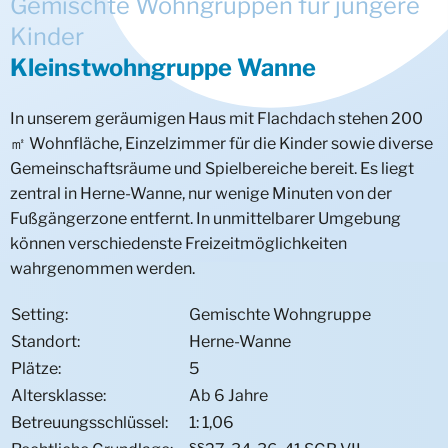
Gemischte Wohngruppen für jüngere
Wohngruppen Mädchen
Wohngruppe Bergstraße
Kinder
Kleinstwohngruppe Wanne
Wohngruppen Jungen
Außenwohngruppe Herne
Mädchenwohngruppe Heisterkamp
Geschwisterwohngruppen
Wohngruppe Heisterkamp
Mädchenwohngruppe Strünkede
Regelwohngruppe (JWG) Emscherbruch
In unserem geräumigen Haus mit Flachdach stehen 200
㎡ Wohnfläche, Einzelzimmer für die Kinder sowie diverse
Mutter/Kind
Kinderwohngruppe Overwegstraße
Mädchenwohnprojekt DAKATA
Kinder- und Geschwisterwohngruppe Wolkenvilla
Gemeinschaftsräume und Spielbereiche bereit. Es liegt
zentral in Herne-Wanne, nur wenige Minuten von der
Heilpädagogik
Jugendwohngruppe Kurhausstraße
Geschwisterwohngruppe Herne
Mutter-/Kind-Wohnprojekt
Fußgängerzone entfernt. In unmittelbarer Umgebung
können verschiedenste Freizeitmöglichkeiten
Intensivangebote
Heilpädagogische Wohngruppe
wahrgenommen werden.
UMA/UMF
Gemischte Wohngruppen
Setting:
Gemischte Wohngruppe
Standort:
Herne-Wanne
Ambulante Hilfen
Wohngruppen Mädchen
UMA/UMF Regelwohngruppe
Intensivwohngruppe Besondere Bedarfe
Plätze:
5
Fokusangebote
Einzelbetreuungen
Wohngruppen Jungen
UMA/UMF Trainingswohnung
Intensivwohngruppe Deine Chance
Traumaorientierte Intensivwohngruppe Villa
Altersklasse:
Ab 6 Jahre
Betreuungsschlüssel:
1: 1,06
Diagnostik
Prävention & Intervention
Autismus-Spektrum-Störung
Mobile Betreuung (MOB)
Intensivwohngruppe Leben ist Veränderung
Differenzierungsbereich Intensivwohngruppe Villa
Intensivwohngruppe Scheidingen