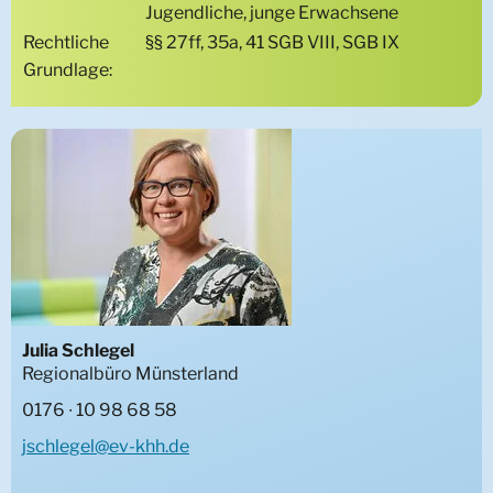
Jugendliche, junge Erwachsene
Rechtliche
§§ 27ff, 35a, 41 SGB VIII, SGB IX
Grundlage:
Julia Schlegel
Regionalbüro Münsterland
0176 ∙ 10 98 68 58
jschlegel@ev-khh.de