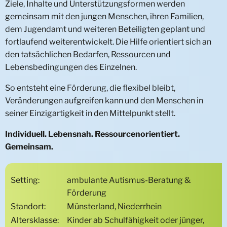
Ziele, Inhalte und Unterstützungsformen werden
Duales Studium
Pädagogische Standards
Immobiliensuche
Kontaktformular
Praxisintegriert (PIA)
gemeinsam mit den jungen Menschen, ihren Familien,
dem Jugendamt und weiteren Beteiligten geplant und
Praktikum
Systemische Interaktionstherapie (SIT)
Regionalbüros
Klassisch
fortlaufend weiterentwickelt. Die Hilfe orientiert sich an
den tatsächlichen Bedarfen, Ressourcen und
Quereinstieg
Kinderschutzkonzept
Standortkarte
Lebensbedingungen des Einzelnen.
Freiwilliges Soziales Jahr (FSJ)/
Kompetenzzentrum Prävention & Intervention (KPI)
Unternehmensadressen
So entsteht eine Förderung, die flexibel bleibt,
Bundesfreiwilligendienst (BufDi)
Veränderungen aufgreifen kann und den Menschen in
Compliance
Kooperationen
Interdisziplinärer Therapeutischer Dienst (ITD)
seiner Einzigartigkeit in den Mittelpunkt stellt.
Fachstelle Sexualisierte Gewalt
Individuell. Lebensnah. Ressourcenorientiert.
Gemeinsam.
Fachstelle Sucht
Fachstelle Spieltherapie
Setting:
ambulante Autismus-Beratung &
Förderung
Fachstelle Rückführungsmanagement
Standort:
Münsterland, Niederrhein
Altersklasse:
Kinder ab Schulfähigkeit oder jünger,