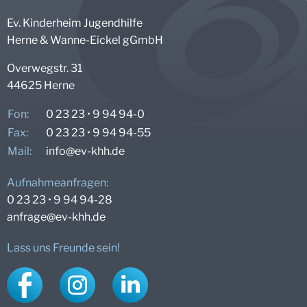
Ev. Kinderheim Jugendhilfe
Herne & Wanne-Eickel gGmbH
Overwegstr. 31
44625 Herne
Fon:
0 23 23 • 9 94 94-0
Fax:
0 23 23 • 9 94 94-55
Mail:
info@
ev-khh.de
Aufnahmeanfragen:
0 23 23 • 9 94 94-28
anfrage@
ev-khh.de
Lass uns Freunde sein!