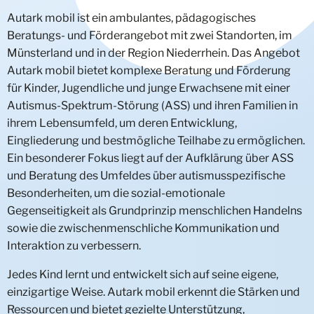
Autark mobil ist ein ambulantes, pädagogisches
Geschwisterwohngruppen
Wohngruppen Jungen
UMA/UMF Trainingswohnung
Wohnprojekt junge Männer
Heilpädagogische Wohngemeinschaft
Wohngruppe Heisterkamp
Mädchenwohngruppe Strünkede
Regelwohngruppe (JWG) Emscherbruch
Intensivwohngruppe Deine Chance
Traumaorientierte Intensivwohngruppe Villa
Beratungs- und Förderangebot mit zwei Standorten, im
Mutter/Kind
Trainingswohnung
Intensivwohngruppe Besondere Bedarfe
Kinderwohngruppe Overwegstraße
Mädchenwohnprojekt DAKATA
Kinder- und Geschwisterwohngruppe Wolkenvilla
Intensivwohngruppe Leben ist Veränderung
Differenzierungsbereich Intensivwohngruppe Villa
Intensivwohngruppe Scheidingen
Münsterland und in der Region Niederrhein. Das Angebot
Autark mobil bietet komplexe Beratung und Förderung
Essstörungen & Adipositas
Trainingswohnung aJWG
Jugendwohngruppe Kurhausstraße
Geschwisterwohngruppe Herne
Mutter-/Kind-Wohnprojekt
Mobile Betreuung Leben ist Veränderung
Intensivwohngruppe Mädchen
für Kinder, Jugendliche und junge Erwachsene mit einer
Autismus-Spektrum-Störung (ASS) und ihren Familien in
FAS, FASD
Trainingswohnung Intensiv-SBW
Wohngruppe MODUL
Systemische Aufnahmegruppe Phoenix
ihrem Lebensumfeld, um deren Entwicklung,
Eingliederung und bestmögliche Teilhabe zu ermöglichen.
Individuelle Bedarfe
Wohngruppe Annie
FASD Hamminkeln
Ein besonderer Fokus liegt auf der Aufklärung über ASS
und Beratung des Umfeldes über autismusspezifische
Systemische Familienarbeit (SIT)
Via-Annie
Sexualisiertes übergriffiges Verhalten
Besonderheiten, um die sozial-emotionale
U-Haft-Vermeidung (Stop & Go)
Psychische Erkrankungen & seelische
Intensivwohngruppe KommPass‘
Gegenseitigkeit als Grundprinzip menschlichen Handelns
Behinderungen
sowie die zwischenmenschliche Kommunikation und
Diagnostik
Intensivwohngruppe Stop & Go
Intensivwohngruppe Atlas
Interaktion zu verbessern.
Deviantes (Gruppen-)Verhalten
Intensivwohngruppe CASA
Klärung
Aufnahme-Diagnose-Gruppe bis 12 Jahre
Jugend-Delinquenz-Gruppe Stop & Go
Jedes Kind lernt und entwickelt sich auf seine eigene,
Intensivwohngruppe 180 Grad
einzigartige Weise. Autark mobil erkennt die Stärken und
Inobhutnahme
Aufnahme-Diagnose-Gruppe ab 12 Jahre
Klärungsgruppe Herne mit Inobhutnahmeplätzen
Intensivwohngruppe Go On
Ressourcen und bietet gezielte Unterstützung,