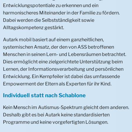
Intensiv-Trainingswohnung
Entwicklungspotentiale zu erkennen und ein
Verselbstständigung
Wohngemeinschaft Go WG
harmonischeres Miteinander in der Familie zu fördern.
Dabei werden die Selbstständigkeit sowie
Rückführung
Sozialpädagogisch betreutes Wohnen Go-SBW
Alltagskompetenz gestärkt.
FÜR ELTERN
Autark mobil basiert auf einem ganzheitlichen,
systemischen Ansatz, der den von ASS betroffenen
FÜR KINDER
Erziehungshilfe
Menschen in seinen Lern- und Lebensräumen betrachtet.
Dies ermöglicht eine zielgerichtete Unterstützung beim
FÜR BEWERBER:INNEN
Rolle des Jugendamtes
Kinderrechte
Lernen, der Informationsverarbeitung und persönlichen
ÜBER UNS
Elternrechte
Kinder- und Jugendhilfe
Inside KH
Entwicklung. Ein Kernpfeiler ist dabei das umfassende
Empowerment der Eltern als Experten für ihr Kind.
AKTUELLES
Ein Ort für Kinder
Gemeinschaft
Unser Versprechen
Selbstverständnis
Individuell statt nach Schablone
HELFEN & FÖRDERN
Fragen & Antworten
Demokratie
Aktuelle Jobangebote
Unternehmensleitlinien
Downloads
Kein Mensch im Autismus-Spektrum gleicht dem anderen.
Deshalb gibt es bei Autark keine standardisierten
KONTAKT
Fragen & Antworten
Deine Initiativbewerbung
Organisation
Nachrichten
Spenden
Programme und keine vorgefertigten Lösungen.
Ausbildung
Impressionen
Veröffentlichungen
Stöberlädchen Pusteblume
Ansprechpersonen