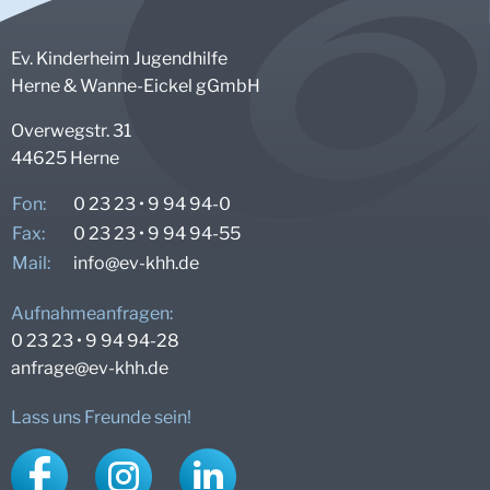
Ev. Kinderheim Jugendhilfe
Herne & Wanne-Eickel gGmbH
Overwegstr. 31
44625 Herne
Fon:
0 23 23 • 9 94 94-0
Fax:
0 23 23 • 9 94 94-55
Mail:
info@
ev-khh.de
Aufnahmeanfragen:
0 23 23 • 9 94 94-28
anfrage@
ev-khh.de
Lass uns Freunde sein!