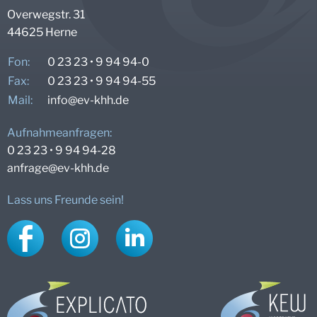
Overwegstr. 31
44625 Herne
Fon:
0 23 23 • 9 94 94-0
Fax:
0 23 23 • 9 94 94-55
Mail:
info@
ev-khh.de
Aufnahmeanfragen:
0 23 23 • 9 94 94-28
anfrage@
ev-khh.de
Lass uns Freunde sein!
Facebook
Instagram
LinkedIn