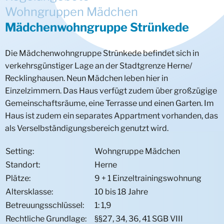
Wohngruppen Mädchen
Wohngruppe Heisterkamp
Mädchenwohngruppe Strünkede
Mädchenwohngruppe Strünkede
Kinderwohngruppe Overwegstraße
Mädchenwohnprojekt DAKATA
Die Mädchenwohngruppe Strünkede befindet sich in
Wohngruppen Jungen
Jugendwohngruppe Kurhausstraße
verkehrsgünstiger Lage an der Stadtgrenze Herne/
Recklinghausen. Neun Mädchen leben hier in
Geschwisterwohngruppen
Regelwohngruppe (JWG) Emscherbruch
Einzelzimmern. Das Haus verfügt zudem über großzügige
Gemeinschaftsräume, eine Terrasse und einen Garten. Im
Mutter/Kind
Kinder- und Geschwisterwohngruppe Wolkenvilla
Haus ist zudem ein separates Appartment vorhanden, das
Heilpädagogik
Geschwisterwohngruppe Herne
Mutter-/Kind-Wohnprojekt
als Verselbständigungsbereich genutzt wird.
Intensivangebote
Heilpädagogische Wohngruppe
Setting:
Wohngruppe Mädchen
Standort:
Herne
UMA/UMF
Gemischte Wohngruppen
Plätze:
9 + 1 Einzeltrainingswohnung
Altersklasse:
10 bis 18 Jahre
Ambulante Hilfen
Wohngruppen Mädchen
UMA/UMF Regelwohngruppe
Intensivwohngruppe Besondere Bedarfe
Betreuungsschlüssel:
1: 1,9
Fokusangebote
Einzelbetreuungen
Wohngruppen Jungen
UMA/UMF Trainingswohnung
Intensivwohngruppe Deine Chance
Traumaorientierte Intensivwohngruppe Villa
Rechtliche Grundlage:
§§27, 34, 36, 41 SGB VIII