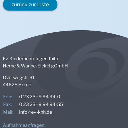
zurück zur Liste
Ev. Kinderheim Jugendhilfe
Herne & Wanne-Eickel gGmbH
Overwegstr. 31
44625 Herne
Fon:
0 23 23 • 9 94 94-0
Fax:
0 23 23 • 9 94 94-55
Mail:
info@
ev-khh.de
Aufnahmeanfragen: