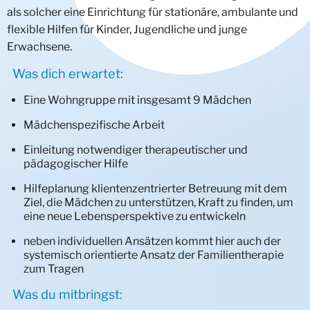
als solcher eine Einrichtung für stationäre, ambulante und
Verselbstständigung
Fragen & Antworten
Deine Initiativbewerbung
Individuelle Bedarfe
Geschwisterwohngruppen
Wohngruppen Jungen
UMA/UMF Trainingswohnung
Wohnprojekt junge Männer
Heilpädagogische Wohngemeinschaft
Wohngruppe Annie
FASD Hamminkeln
Wohngruppe Heisterkamp
Mädchenwohngruppe Strünkede
Regelwohngruppe (JWG) Emscherbruch
Intensivwohngruppe Deine Chance
Traumaorientierte Intensivwohngruppe Villa
flexible Hilfen für Kinder, Jugendliche und junge
Erwachsene.
Rückführung
Ausbildung
Systemische Familienarbeit (SIT)
Mutter/Kind
Trainingswohnung
Intensivwohngruppe Besondere Bedarfe
Via-Annie
Sexualisiertes übergriffiges Verhalten
Kinderwohngruppe Overwegstraße
Mädchenwohnprojekt DAKATA
Kinder- und Geschwisterwohngruppe Wolkenvilla
Intensivwohngruppe Leben ist Veränderung
Differenzierungsbereich Intensivwohngruppe Villa
Intensivwohngruppe Scheidingen
Was dich erwartet:
Duales Studium
U-Haft-Vermeidung (Stop & Go)
Praxisintegriert (PIA)
Trainingswohnung aJWG
Psychische Erkrankungen & seelische
Jugendwohngruppe Kurhausstraße
Geschwisterwohngruppe Herne
Mutter-/Kind-Wohnprojekt
Mobile Betreuung Leben ist Veränderung
Intensivwohngruppe Mädchen
Intensivwohngruppe KommPass‘
Behinderungen
Eine Wohngruppe mit insgesamt 9 Mädchen
Praktikum
Klassisch
Trainingswohnung Intensiv-SBW
Intensivwohngruppe Stop & Go
Systemische Aufnahmegruppe Phoenix
Intensivwohngruppe Atlas
Mädchenspezifische Arbeit
Deviantes (Gruppen-)Verhalten
Intensivwohngruppe CASA
Quereinstieg
Jugend-Delinquenz-Gruppe Stop & Go
Einleitung notwendiger therapeutischer und
Intensivwohngruppe 180 Grad
pädagogischer Hilfe
Freiwilliges Soziales Jahr (FSJ)/
Intensivwohngruppe Go On
Hilfeplanung klientenzentrierter Betreuung mit dem
Bundesfreiwilligendienst (BufDi)
Intensiv-Trainingswohnung
Ziel, die Mädchen zu unterstützen, Kraft zu finden, um
Wohngemeinschaft Go WG
eine neue Lebensperspektive zu entwickeln
ÜBER UNS
Sozialpädagogisch betreutes Wohnen Go-SBW
neben individuellen Ansätzen kommt hier auch der
AKTUELLES
Selbstverständnis
systemisch orientierte Ansatz der Familientherapie
zum Tragen
HELFEN & FÖRDERN
Unternehmensleitlinien
Downloads
Was du mitbringst: