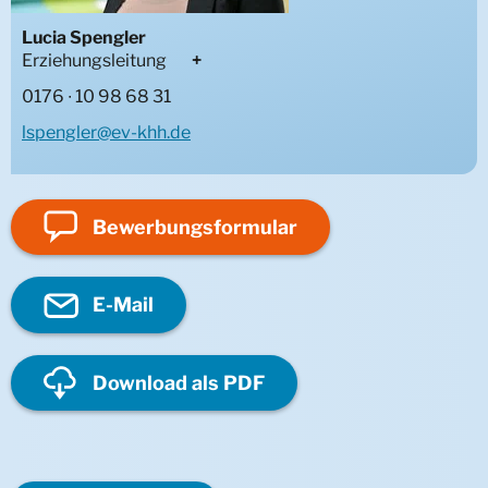
Lucia Spengler
Erziehungsleitung
Annie
0176 ∙ 10 98 68 31
Wohngruppe Modul
lspengler@ev-khh.de
MWG Heisterkamp
MWG Strünkede
Bewerbungs­formular
E-Mail
Download als PDF