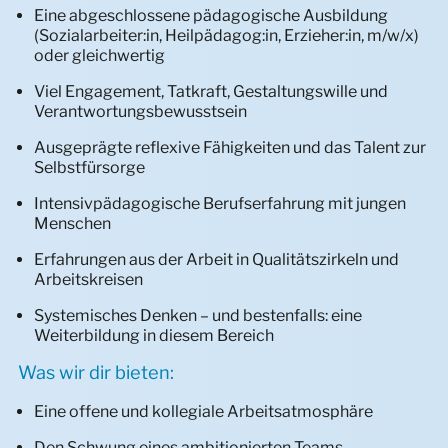
KONTAKT
Organisation
Nachrichten
Spenden
Eine abgeschlossene pädagogische Ausbildung
(Sozialarbeiter:in, Heilpädagog:in, Erzieher:in, m/w/x)
Impressionen
Veröffentlichungen
Stöberlädchen Pusteblume
Ansprechpersonen
oder gleichwertig
Viel Engagement, Tatkraft, Gestaltungswille und
Pädagogische Standards
Immobiliensuche
Kontaktformular
Verantwortungsbewusstsein
Systemische Interaktionstherapie (SIT)
Regionalbüros
Ausgeprägte reflexive Fähigkeiten und das Talent zur
Selbstfürsorge
Kinderschutzkonzept
Standortkarte
Intensivpädagogische Berufserfahrung mit jungen
Menschen
Kompetenzzentrum Prävention & Intervention (KPI)
Unternehmensadressen
Erfahrungen aus der Arbeit in Qualitätszirkeln und
Compliance
Kooperationen
Interdisziplinärer Therapeutischer Dienst (ITD)
Arbeitskreisen
Systemisches Denken – und bestenfalls: eine
Fachstelle Sexualisierte Gewalt
Weiterbildung in diesem Bereich
Fachstelle Sucht
Was wir dir bieten:
Fachstelle Spieltherapie
Eine offene und kollegiale Arbeitsatmosphäre
Den Schwung eines ambitionierten Teams